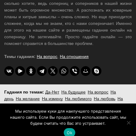
сколько хотите, ведь соперниц и соперников в нашей жизни
может быть огромное множество. А распознать их коварные
планы и хитрые замыслы – очень сложно. Но еще приходится
сложнее, когда мы не знаем, кто с нами соперничает. Именно
для этого на нашем сайте и размещены гадание онлайн на
соперницу. Не затягивайте. Просто гадайте онлайн — это
поможет справится в большинстве проблем.
Темы гадания:
На вопрос
,
На отношения
Гадания по темам:
Да-Нет
На будущее
На вопрос
На
день
На желание
На измену
На любимого
На любовь
На
мужчину
На неделю
На отношения
На работу и деньги
На
Мы используем куки для наилучшего представления
суженого
Новый Год и Рождество
Пасьянсы
нашего сайта. Если Вы продолжите использовать сайт, мы
будем считать что Вас это устраивает.
Copyright © 2019 - 2026,
Магия гадания
- бесплатные онлайн гадания.
Ok