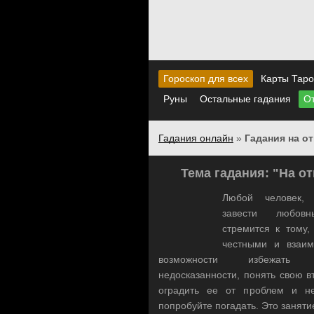
Гороскоп для всех
Карты Тар
Руны
Остальные гадания
От
Гадания онлайн
»
Гадания на о
Тема гадания: "На о
Любой человек,
завести любовн
стремится к тому
честными и взаи
возможности избежат
недосказанности, понять свою в
оградить ее от проблем и не
попробуйте погадать. Это заняти