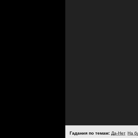
Гадания по темам:
Да-Нет
На б