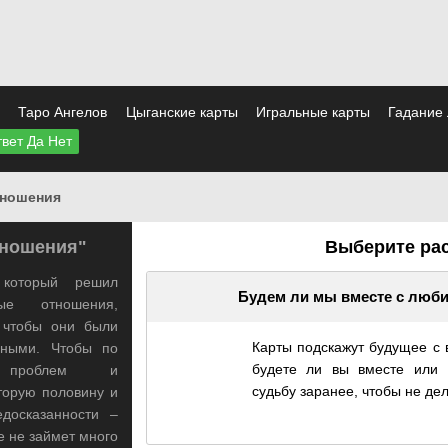
о
Таро Ангелов
Цыганские карты
Игральные карты
Гадание
вет Да Нет
тношения
тношения"
Выберите ра
 который решил
Будем ли мы вместе с люб
ые отношения,
, чтобы они были
Карты подскажут будущее с
мными. Чтобы по
будете ли вы вместе или р
ь проблем и
судьбу заранее, чтобы не де
торую половину и
досказанности –
е не займет много