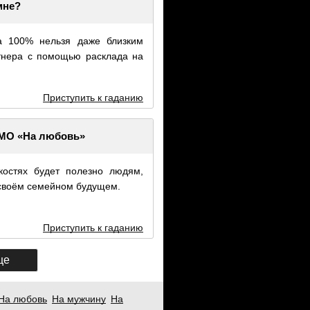
мне?
на 100% нельзя даже близким
тнера с помощью расклада на
Приступить к гаданию
 МО «На любовь»
костях будет полезно людям,
 своём семейном будущем.
Приступить к гаданию
ще
На любовь
На мужчину
На