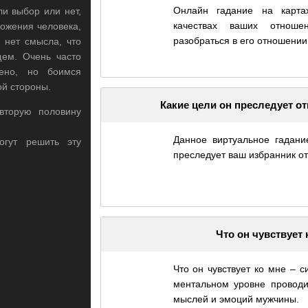
Онлайн гадание на карта
и выбор или нет,
качествах ваших отнош
ожения человека,
разобраться в его отношении
 нет смысла, что
ем. Очень часто
ено, но боимся
ой стороны.
Какие цели он преследует о
вторую половину
Данное виртуальное гадани
гут решить эту
преследует ваш избранник от
Что он чувствует 
Что он чувствует ко мне – с
ментальном уровне проводи
мыслей и эмоций мужчины.