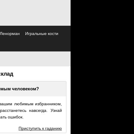
 Ленорман
Игральные кости
склад
имым человеком?
 вашим любимым избранником,
асстанетесь навсегда. Узнай
лать ошибок.
Приступить к гаданию