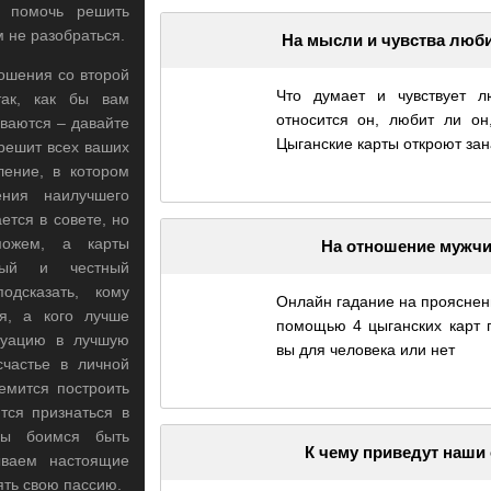
 помочь решить
 не разобраться.
На мысли и чувства люб
ошения со второй
Что думает и чувствует 
так, как бы вам
относится он, любит ли он
ваются – давайте
Цыганские карты откроют зан
 решит всех ваших
ление, в котором
ения наилучшего
ется в совете, но
ожем, а карты
На отношение мужчи
ивый и честный
одсказать, кому
Онлайн гадание на прояснен
я, а кого лучше
помощью 4 цыганских карт 
итуацию в лучшую
вы для человека или нет
счастье в личной
емится построить
тся признаться в
Мы боимся быть
К чему приведут наши
ываем настоящие
ять свою пассию.